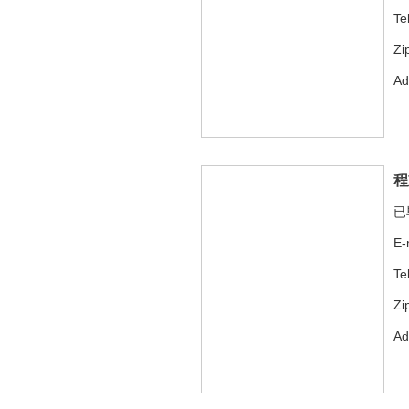
Te
Zi
A
程
已
E-
Te
Zi
A