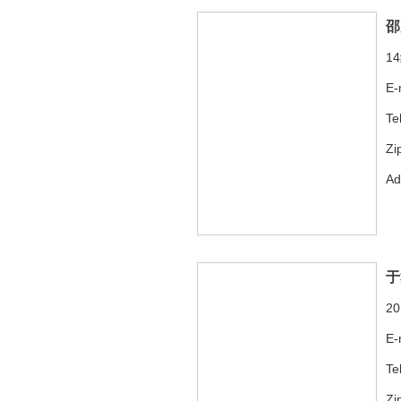
邵
1
E-
Te
Zi
A
于
2
E-
Te
Zi