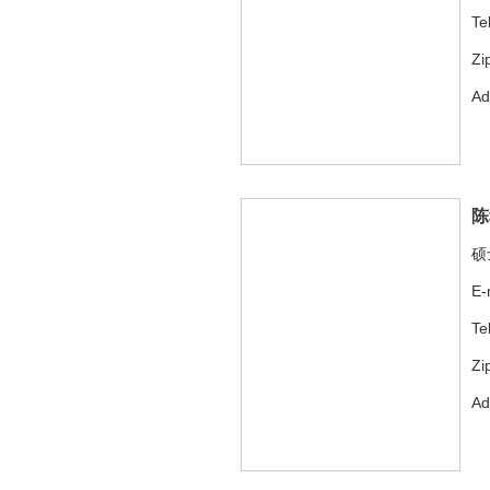
Te
Zi
A
陈
硕
E-
Te
Zi
A