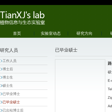
首页
实验室动态
研究方向
已毕业硕士
研究人员
工作人员
路
博士后
硕
博士生
E-
硕士生
Te
已毕业博士
Zi
已毕业硕士
A
已出站博士后