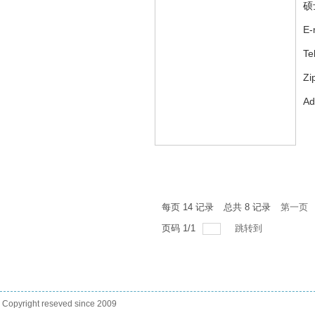
硕
E-
Te
Zi
A
每页
14
记录
总共
8
记录
第一页
页码
1
/
1
跳转到
Copyright reseved since 2009