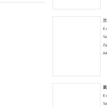
兰
E-
Te
Zi
A
梁
E-
Te