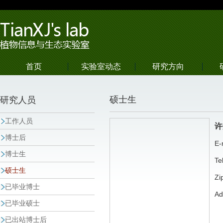
首页
实验室动态
研究方向
硕士生
研究人员
工作人员
许
博士后
E-
博士生
Te
硕士生
Zi
已毕业博士
A
已毕业硕士
已出站博士后