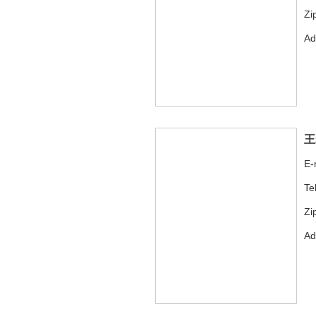
Zi
A
王
E-
Te
Zi
A