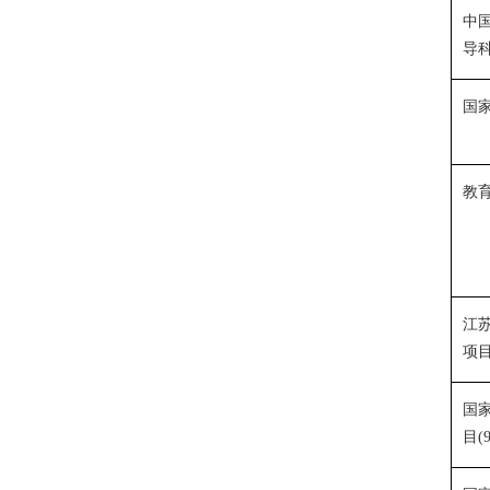
中
导
国
教
江
项
国
目
(