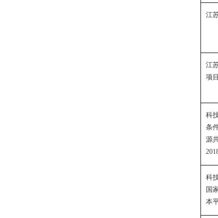
江
江
项
科
条
源
201
科
国
本