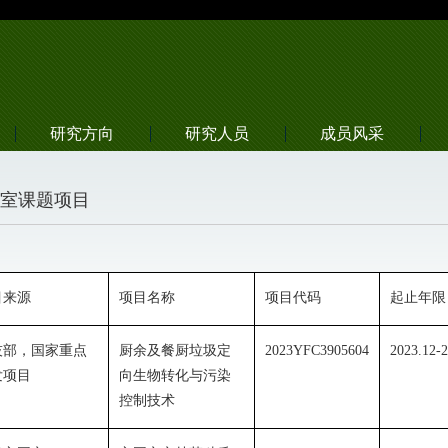
研究方向
研究人员
成员风采
室课题项目
：
目来源
项目名称
项目代码
起止年限
技部，国家重点
厨余及餐厨垃圾定
2023YFC3905604
2023.12-
发项目
向生物转化与污染
控制技术