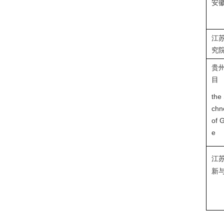
安
江
究
贵
目
the
chn
of 
e
江
新