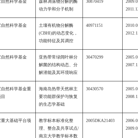
家自然科学基金
森林凋落物分解的酶
30870419
2009.0
动力学和分子机制
2011.1
家自然科学基金
土壤有机物分解酶
40971151
2010.0
(CBHI)
的动态变化，
2012.1
功能特征及其调控
家自然科学基金
亚热带常绿阔叶林分
30470299
2005.0
解菌的结构动态、分
2007.1
解潜能及其环境响应
家自然科学基金重
海南岛热带天然林主
30430570
2005.0
项目
要功能群保护与恢复
2008.1
的生态学基础
家重大基础平台项
教学标本标准化整
2005DKA21403
2006.0
理、整合及共享试点
/
2009.0
南京大学教学标本数