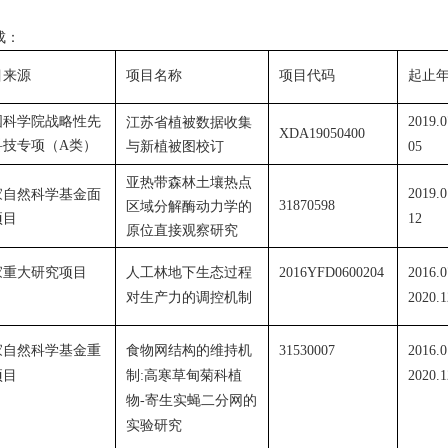
成：
目来源
项目名称
项目代码
起止
国科学院战略性先
江苏省植被数据收集
2019.0
XDA19050400
科技专项（
类）
A
与新植被图校订
05
亚热带森林土壤热点
家自然科学基金面
2019.0
区域分解酶动力学的
31870598
项目
12
原位直接观察研究
家重大研究项目
人工林地下生态过程
2016YFD0600204
2016.0
对生产力的调控机制
2020.1
家自然科学基金重
食物网结构的维持机
31530007
2016.0
项目
制
:
高寒草甸菊科植
2020.1
物
-
寄生实蝇二分网的
实验研究