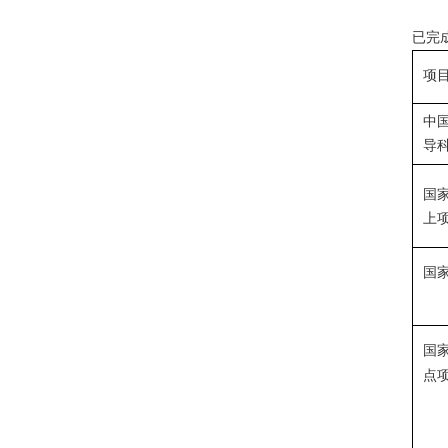
已完
项
中
导
国
上
国
国
点