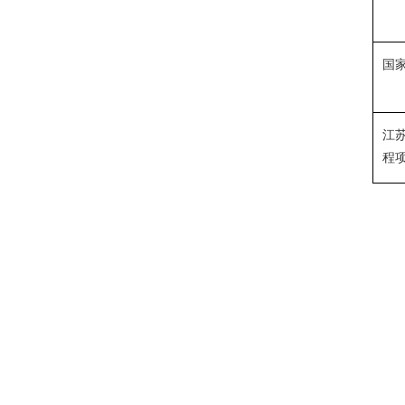
国
江
程