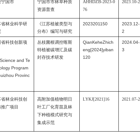
徽宁国市
宁国市市林草种质
AHHDZB-2023-0
2023.10-
资源普查
76
苏省林业科学研
《江苏植被类型与
2023201150
2023.12-
院
分布》编写与研究
2
州省科技创新项
丛枝菌根调控喀斯
QianKeheZhich
2024.04-
特植被碳增汇及碳
eng[2024]yiban
3
封存技术研发
120
 Science and Te
ology Program
Guizhou Provinc
苏省林业科技创
高附加值植物明日
LYKJ[2021]16
2021.07-
与推广项目
叶工厂化育苗及林
下种植模式研究与
集成示范