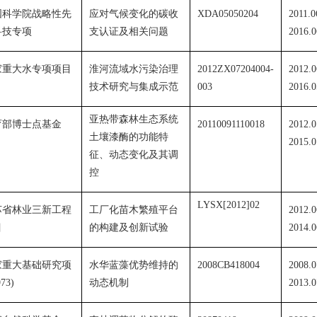
国科学院战略性先
应对气候变化的碳收
XDA05050204
2011.0
科技专项
支认证及相关问题
2016.0
家重大水专项项目
淮河流域水污染治理
2012ZX07204004-
2012.0
技术研究与集成示范
003
2016.0
亚热带森林生态系统
育部博士点基金
20110091110018
2012.0
土壤漆酶的功能特
2015.0
征、动态变化及其调
控
LYSX[2012]02
苏省林业三新工程
工厂化苗木繁殖平台
2012.0
目
的构建及创新试验
2014.0
家重大基础研究项
水华蓝藻优势维持的
2008CB418004
2008.0
973)
动态机制
2013.0