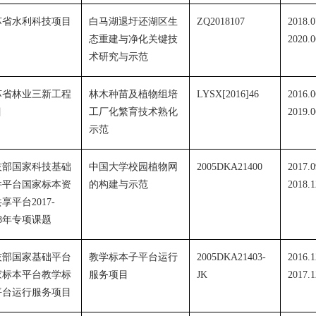
苏省水利科技项目
白马湖退圩还湖区生
ZQ2018107
2018.0
态重建与净化关键技
2020.0
术研究与示范
苏省林业三新工程
林木种苗及植物组培
LYSX[2016]46
2016.0
目
工厂化繁育技术熟化
2019.0
示范
技部国家科技基础
中国大学校园植物网
2005DKA21400
2017.0
件平台国家标本资
的构建与示范
2018.1
共享平台
2017-
8
年专项课题
技部国家基础平台
教学标本子平台运行
2005DKA21403-
2016.1
家标本平台教学标
服务项目
JK
2017.1
平台运行服务项目