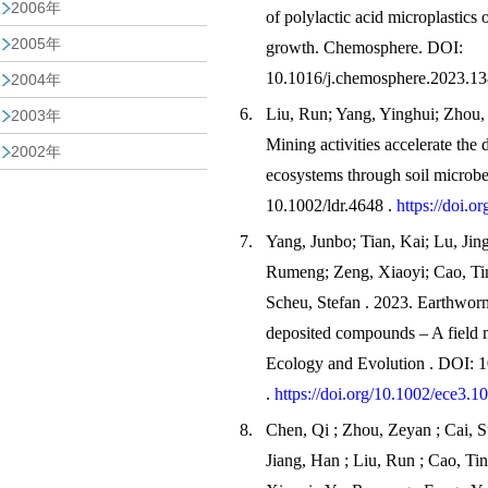
2006年
of polylactic acid microplastics o
2005年
growth. Chemosphere. DOI:
10.1016/j.chemosphere.2023.1
2004年
6.
Liu, Run; Yang, Yinghui; Zhou, 
2003年
Mining activities accelerate the
2002年
ecosystems through soil microb
10.1002/ldr.4648 .
https://doi.o
7.
Yang, Junbo; Tian, Kai; Lu, Jin
Rumeng; Zeng, Xiaoyi; Cao, Ting
Scheu, Stefan . 2023. Earthworms 
deposited compounds – A field ma
Ecology and Evolution . DOI: 
.
https://doi.org/10.1002/ece3.1
8.
Chen, Qi ; Zhou, Zeyan ; Cai, S
Jiang, Han ; Liu, Run ; Cao, Tin