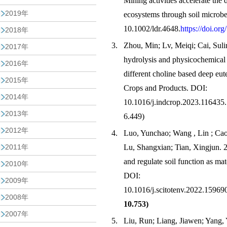
Mining activities accelerate the
2019年
ecosystems through soil micro
10.1002/ldr.4648.
https://doi.or
2018年
3.
Zhou, Min; Lv, Meiqi; Cai, Suli
2017年
hydrolysis and physicochemical 
2016年
different choline based deep eut
2015年
Crops and Products. DOI:
2014年
10.1016/j.indcrop.2023.116435
2013年
6.449)
2012年
4.
Luo, Yunchao; Wang , Lin ; Cao,
2011年
Lu, Shangxian; Tian, Xingjun. 20
and regulate soil function as mat
2010年
DOI:
2009年
10.1016/j.scitotenv.2022.1596
2008年
10.753)
2007年
5.
Liu, Run; Liang, Jiawen; Yang, 