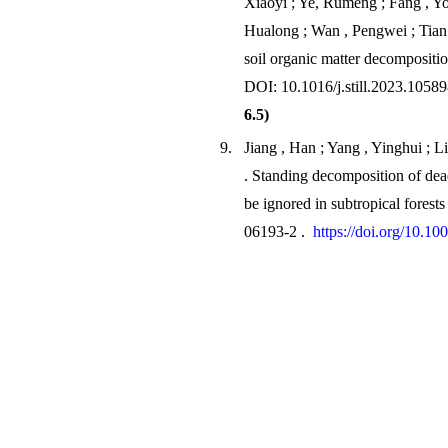
Xiaoyi ; Ye, Rumeng ; Fang , You
Hualong ; Wan , Pengwei ; Tian 
soil organic matter decompositio
DOI: 10.1016/j.still.2023.10589
6.5)
9.
Jiang , Han ; Yang , Yinghui ; L
. Standing decomposition of dead
be ignored in subtropical forest
06193-2 .
https://doi.org/10.1